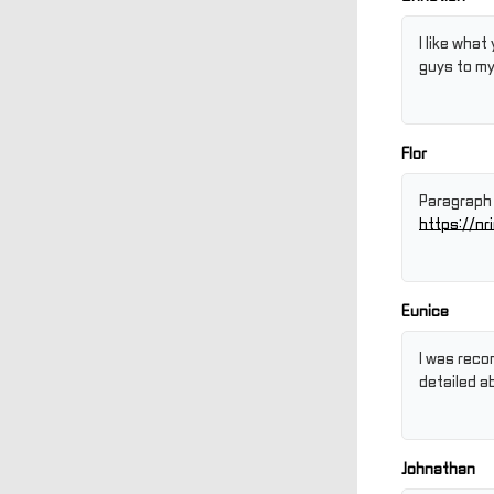
I like wha
guys to my 
Flor
Paragraph w
https://n
Eunice
I was reco
detailed a
Johnathan