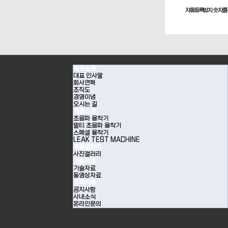
자동등록방지 숫자를 
회사소개
대표 인사말
회사연혁
조직도
경영이념
오시는 길
제품소개
초음파 용착기
멀티 초음파 용착기
스페셜 용착기
LEAK TEST MACHINE
제품갤러리
사진갤러리
기술자료
기술자료
동영상자료
고객지원
공지사항
사내소식
온라인문의