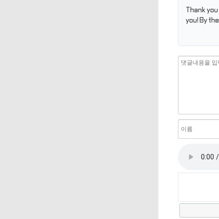
Thank you 
you! By t
로고침