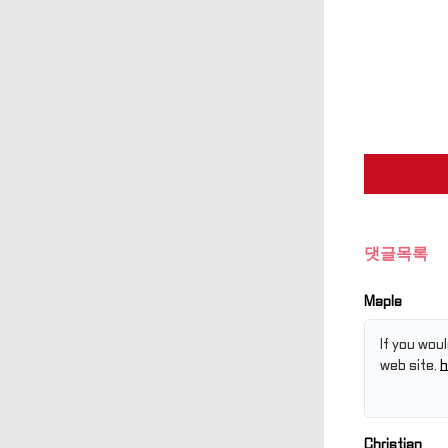
댓글목록
Maple
If you wou
web site.
h
Christian